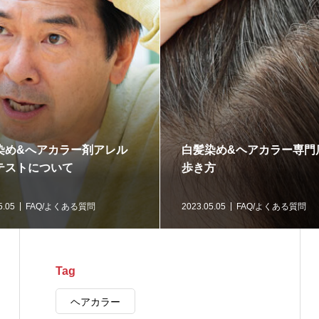
染め&へアカラー剤アレル
白髪染め&ヘアカラー専門
テストについて
歩き方
5.05
FAQ/よくある質問
2023.05.05
FAQ/よくある質問
Tag
ヘアカラー