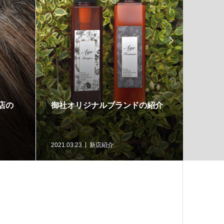

店の
御社オリジナルブランドの紹介
新規開
ます！
2021.03.23
新店紹介
2021.03.