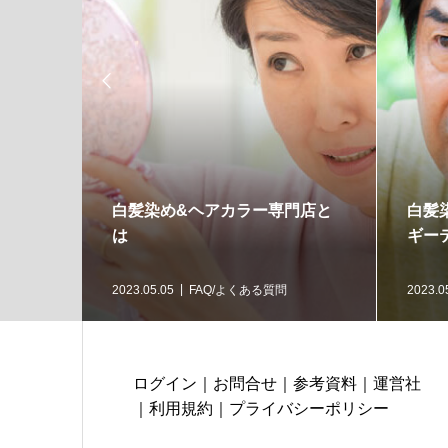

白髪染め&ヘアカラー専門店と
白髪
は
ギー
2023.05.05
FAQ/よくある質問
2023.0
ログイン
｜
お問合せ
｜
参考資料
｜
運営社
｜
利用規約
｜
プライバシーポリシー