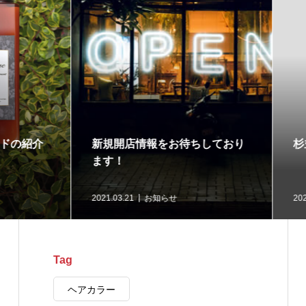
開店情報をお待ちしており
杉並区/荻窪駅の新規開店
！
3.21
お知らせ
2021.03.21
新店紹介
Tag
ヘアカラー