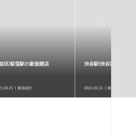

渋谷駅/渋谷区の新規開店
白髪染
は
2021.01.11
新店紹介
2023.05.