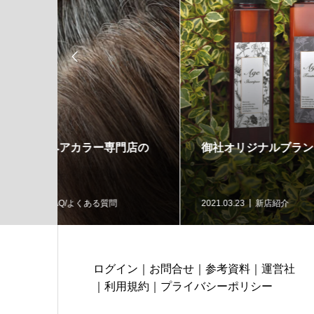

門店の
御社オリジナルブランドの紹介
新規
ます
2021.03.23
新店紹介
2021.0
ログイン
｜
お問合せ
｜
参考資料
｜
運営社
｜
利用規約
｜
プライバシーポリシー