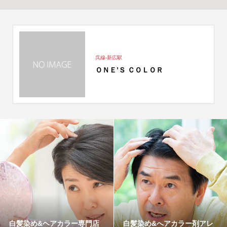
呉線-新広駅
ＯＮＥ’Ｓ ＣＯＬＯＲ
白髪染め&ヘアカラー専門店
白髪染め&へアカラー剤アレ