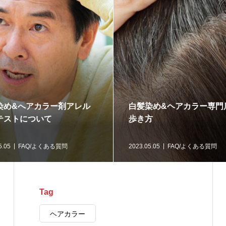
染め&へアカラー剤アレル
白髪染め&ヘアカラー専門
テストについて
歩き方
5.05
FAQ/よくある質問
2023.05.05
FAQ/よくある質問
Tag
ヘアカラー