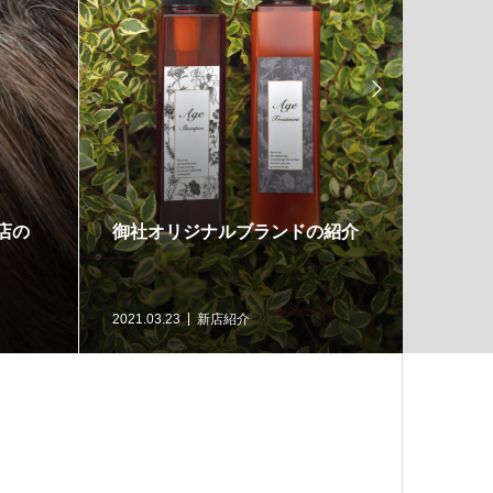

店の
御社オリジナルブランドの紹介
新規開
ます！
2021.03.23
新店紹介
2021.03.