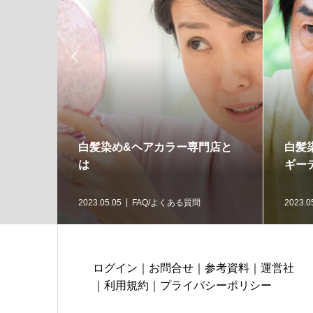

白髪染め&ヘアカラー専門店と
白髪
は
ギー
2023.05.05
FAQ/よくある質問
2023.0
ログイン
｜
お問合せ
｜
参考資料
｜
運営社
｜
利用規約
｜
プライバシーポリシー