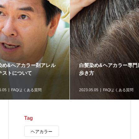
染め&へアカラー剤アレル
白髪染め&ヘアカラー専門
テストについて
歩き方
5.05
FAQ/よくある質問
2023.05.05
FAQ/よくある質問
Tag
ヘアカラー