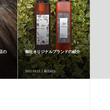

店の
御社オリジナルブランドの紹介
新規開
ます！
2021.03.23
新店紹介
2021.03.