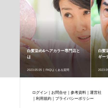

白髪染め&ヘアカラー専門店と
白髪
は
ギー
2023.05.05
FAQ/よくある質問
2023.0
ログイン
｜
お問合せ
｜
参考資料
｜
運営社
｜
利用規約
｜
プライバシーポリシー