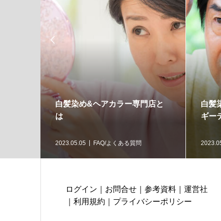

白髪染め&ヘアカラー専門店と
白髪
は
ギー
2023.05.05
FAQ/よくある質問
2023.0
ログイン
｜
お問合せ
｜
参考資料
｜
運営社
｜
利用規約
｜
プライバシーポリシー