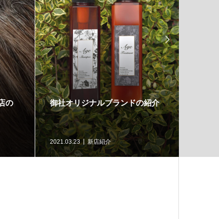

店の
御社オリジナルブランドの紹介
新規開
ます！
2021.03.23
新店紹介
2021.03.