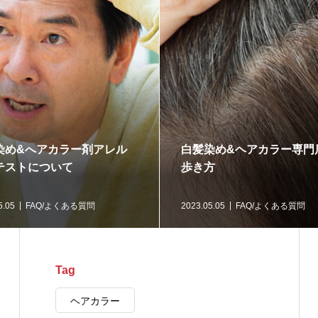
染め&へアカラー剤アレル
白髪染め&ヘアカラー専門
テストについて
歩き方
5.05
FAQ/よくある質問
2023.05.05
FAQ/よくある質問
Tag
ヘアカラー