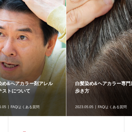
染め&へアカラー剤アレル
白髪染め&ヘアカラー専門
テストについて
歩き方
5.05
FAQ/よくある質問
2023.05.05
FAQ/よくある質問