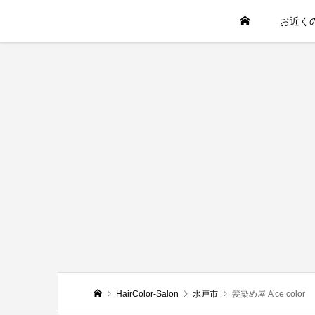
お近く
HairColor-Salon
水戸市
髪染め屋 A’ce color