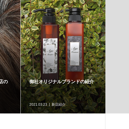

店の
御社オリジナルブランドの紹介
新規開
ます！
2021.03.23
新店紹介
2021.03.