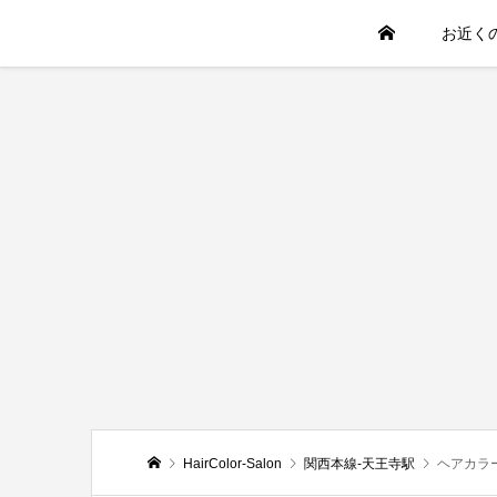
お近く
HairColor-Salon
関西本線-天王寺駅
ヘアカラー