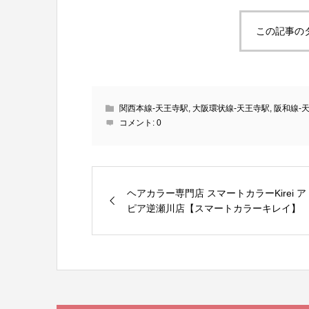
この記事の
関西本線-天王寺駅
,
大阪環状線-天王寺駅
,
阪和線-
コメント:
0
ヘアカラー専門店 スマートカラーKirei ア
ピア逆瀬川店【スマートカラーキレイ】