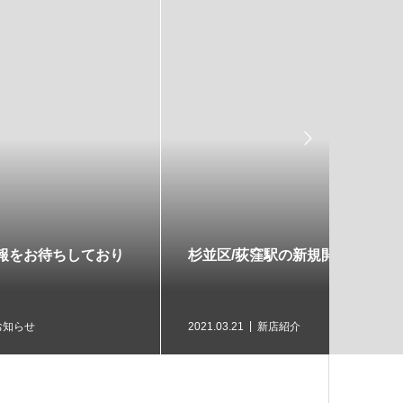

渋谷駅/渋谷区の新規開店
白髪染
は
2021.01.11
新店紹介
2023.05.