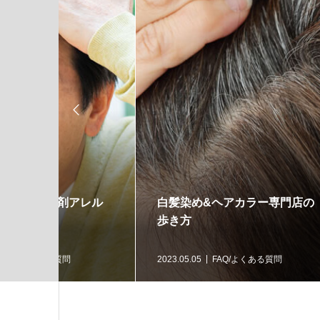

門店の
御社オリジナルブランドの紹介
新規
ます
2021.03.23
新店紹介
2021.0