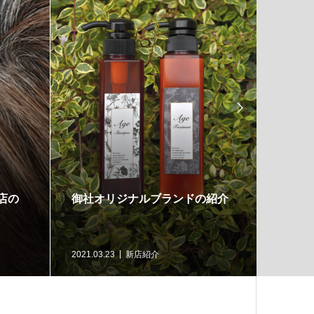

店の
御社オリジナルブランドの紹介
新規開
ます！
2021.03.23
新店紹介
2021.03.