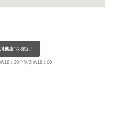
レ川越店"
を確認！
め18：30全体染め18：00