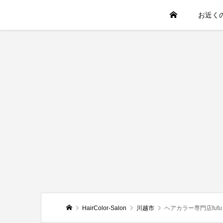
お近く
HairColor-Salon
川越市
ヘアカラー専門店fuf