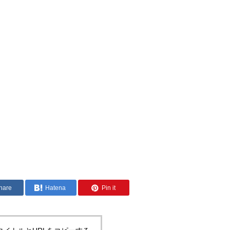
hare
Hatena
Pin it