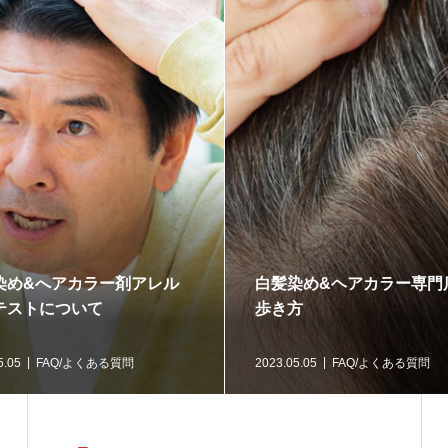
染め&へアカラー剤アレル
白髪染め&ヘアカラー専門
テストについて
歩き方
5.05
FAQ/よくある質問
2023.05.05
FAQ/よくある質問