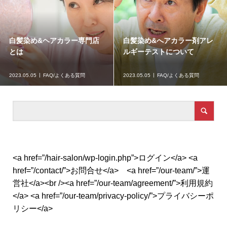
白髪染め&ヘアカラー専門店
白髪染め&へアカラー剤アレ
とは
ルギーテストについて
2023.05.05
FAQ/よくある質問
2023.05.05
FAQ/よくある質問
<a href=”/hair-salon/wp-login.php”>ログイン</a> <a
href=”/contact/”>お問合せ</a> <a href=”/our-team/”>運
営社</a><br /><a href=”/our-team/agreement/”>利用規約
</a> <a href=”/our-team/privacy-policy/”>プライバシーポ
リシー</a>