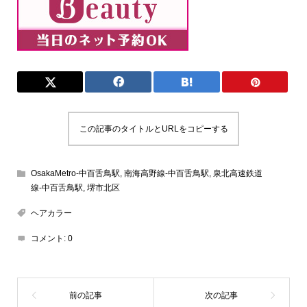
この記事のタイトルとURLをコピーする
OsakaMetro-中百舌鳥駅
,
南海高野線-中百舌鳥駅
,
泉北高速鉄道
線-中百舌鳥駅
,
堺市北区
ヘアカラー
コメント:
0