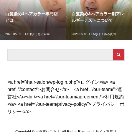
白髪染め&ヘアカラー専門店
白髪染め&へアカラー剤アレ
とは
ルギーテストについて
2023.05.05
FAQ/よくある質問
2023.05.05
FAQ/よくある質問
<a href=”/hair-salon/wp-login.php”>ログイン</a> <a
href=”/contact/”>お問合せ</a> <a href=”/our-team/”>運
営社</a><br /><a href=”/our-team/agreement/”>利用規約
</a> <a href=”/our-team/privacy-policy/”>プライバシーポ
リシー</a>
Copyright ©
カラ専いこう！. All Rights Reserved.
サイト運営社