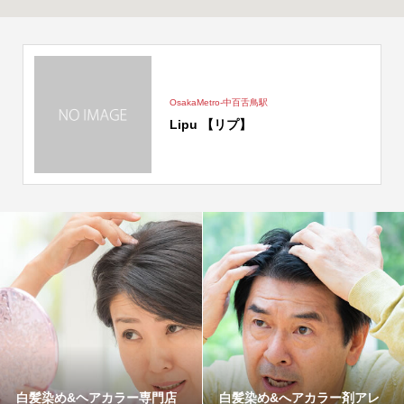
OsakaMetro-中百舌鳥駅
Lipu 【リプ】
白髪染め&ヘアカラー専門店
白髪染め&へアカラー剤アレ